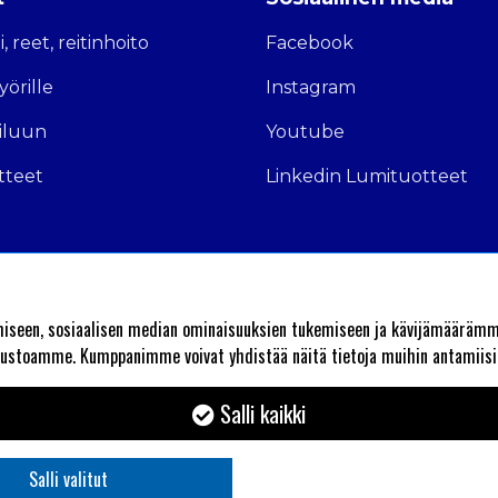
, reet, reitinhoito
Facebook
örille
Instagram
iluun
Youtube
tteet
Linkedin Lumituotteet
iseen, sosiaalisen median ominaisuuksien tukemiseen ja kävijämäärämme
ivustoamme. Kumppanimme voivat yhdistää näitä tietoja muihin antamiisi t
Salli kaikki
Salli valitut