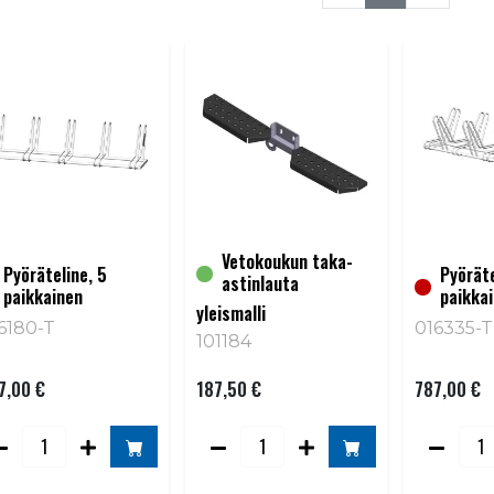
Vetokoukun taka-
Pyöräteline, 5
Pyöräte
astinlauta
paikkainen
paikka
yleismalli
6180-T
016335-T
101184
7,00 €
187,50 €
787,00 €