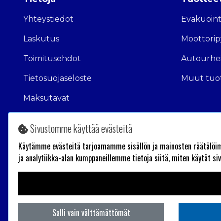
Yhteystiedot
Evakuointi
Laskutus
Moottoripy
Toimitusehdot
Autourhe
Tietosuojaseloste
Muut tuo
Maksutavat
Sivustomme käyttää evästeitä
Käytämme evästeitä tarjoamamme sisällön ja mainosten räätälöim
ja analytiikka-alan kumppaneillemme tietoja siitä, miten käytät s
Salli vain välttämättömät