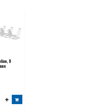
line, 9
inen