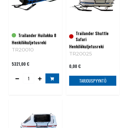
Trailander Shuttle
Trailander Huilakka 8
Safari
Henkilökuljetusreki
Henkilökuljetusreki
TR20010
TR20025
5321,00 €
0,00 €
TARJOUSPYYNTÖ