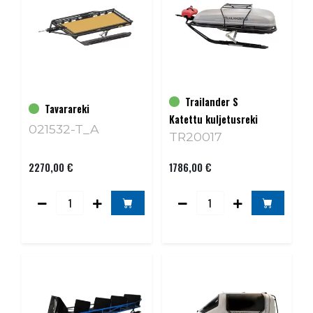
Trailander S
Tavarareki
Katettu kuljetusreki
021532-T_A
TR20017
2270,00 €
1786,00 €