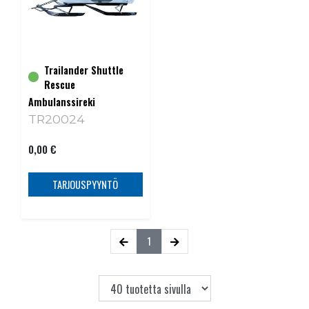
Trailander Shuttle
Rescue
Ambulanssireki
TR20024
0,00 €
TARJOUSPYYNTÖ
1
(current)