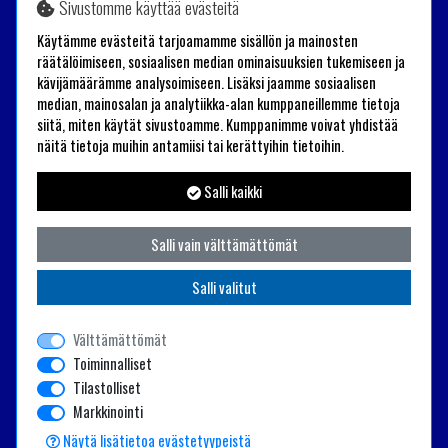
Sivustomme käyttää evästeitä
Trailander Oy
Käytämme evästeitä tarjoamamme sisällön ja mainosten
Tehtaantie 26
räätälöimiseen, sosiaalisen median ominaisuuksien tukemiseen ja
kävijämäärämme analysoimiseen. Lisäksi jaamme sosiaalisen
60100 Seinäjoki
median, mainosalan ja analytiikka-alan kumppaneillemme tietoja
+358(0)40 1976131
siitä, miten käytät sivustoamme. Kumppanimme voivat yhdistää
näitä tietoja muihin antamiisi tai kerättyihin tietoihin.
shop(at)trailander.com
Salli kaikki
Salli vain välttämättömät
Salli valitut
Välttämättömät
Toiminnalliset
Tilastolliset
Markkinointi
Powered by
© 2025 Trailander Oy
Näytä lisätietoa evästetyypeistä