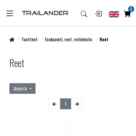
0
Tuotteet
Evakuointi, reet, reitinhoito
Reet
Reet
Järjestä
1
(current)