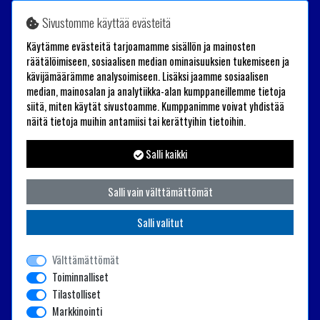
Sivustomme käyttää evästeitä
Trailander Oy
Käytämme evästeitä tarjoamamme sisällön ja mainosten
Tehtaantie 26
räätälöimiseen, sosiaalisen median ominaisuuksien tukemiseen ja
kävijämäärämme analysoimiseen. Lisäksi jaamme sosiaalisen
60100 Seinäjoki
median, mainosalan ja analytiikka-alan kumppaneillemme tietoja
+358(0)40 1976131
siitä, miten käytät sivustoamme. Kumppanimme voivat yhdistää
näitä tietoja muihin antamiisi tai kerättyihin tietoihin.
shop(at)trailander.com
Salli kaikki
Salli vain välttämättömät
Salli valitut
Välttämättömät
Toiminnalliset
Tilastolliset
Markkinointi
Powered by
© 2025 Trailander Oy