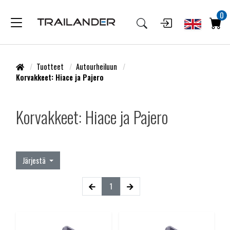
0
Tuotteet
Autourheiluun
Korvakkeet: Hiace ja Pajero
Korvakkeet: Hiace ja Pajero
Järjestä
1
(current)