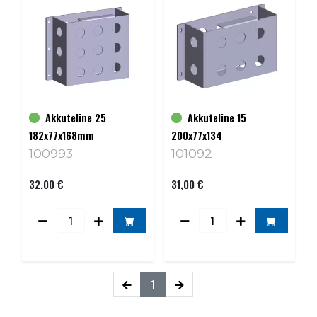
Akkuteline 25
Akkuteline 15
182x77x168mm
200x77x134
100993
101092
32,00 €
31,00 €
1
(current)