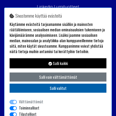
Linkedin Lumituotteet
Sivustomme käyttää evästeitä
Trailander Oy
Käytämme evästeitä tarjoamamme sisällön ja mainosten
Tehtaantie 26
räätälöimiseen, sosiaalisen median ominaisuuksien tukemiseen ja
kävijämäärämme analysoimiseen. Lisäksi jaamme sosiaalisen
60100 Seinäjoki
median, mainosalan ja analytiikka-alan kumppaneillemme tietoja
+358(0)40 1976131
siitä, miten käytät sivustoamme. Kumppanimme voivat yhdistää
näitä tietoja muihin antamiisi tai kerättyihin tietoihin.
shop(at)trailander.com
Salli kaikki
Salli vain välttämättömät
Salli valitut
Välttämättömät
Toiminnalliset
Tilastolliset