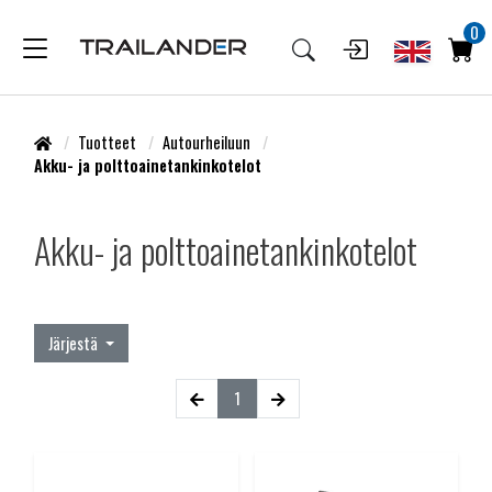
0
Tuotteet
Autourheiluun
Akku- ja polttoainetankinkotelot
Akku- ja polttoainetankinkotelot
Järjestä
1
(current)